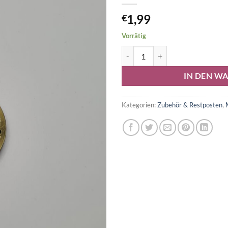
1,99
€
Vorrätig
Brutalanda Münze Menge
Alternative:
IN DEN W
Kategorien:
Zubehör & Restposten
,