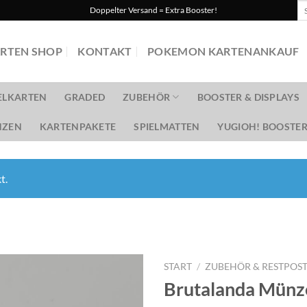
Su
Doppelter Versand = Extra Booster!
na
RTEN SHOP
KONTAKT
POKEMON KARTENANKAUF
ELKARTEN
GRADED
ZUBEHÖR
BOOSTER & DISPLAYS
ZEN
KARTENPAKETE
SPIELMATTEN
YUGIOH! BOOSTER
t.
START
/
ZUBEHÖR & RESTPOS
Brutalanda Münz