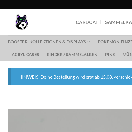
Zum
Inhalt
springen
CARDCAT
SAMMELKA
BOOSTER, KOLLEKTIONEN & DISPLAYS
POKEMON EINZ
ACRYL CASES
BINDER / SAMMELALBEN
PINS
MÜN
HINWEIS: Deine Bestellung wird erst ab 15.08. verschick