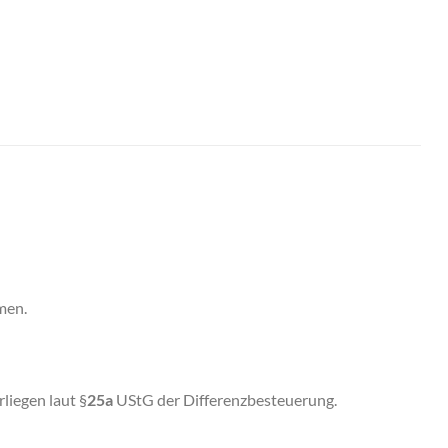
men.
liegen laut §
25a
UStG der Differenzbesteuerung.