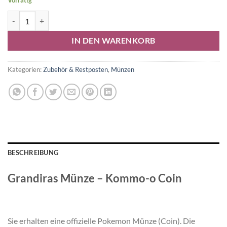
Vorrätig
Grandiras Münze Menge
Alternative:
IN DEN WARENKORB
Kategorien:
Zubehör & Restposten
,
Münzen
BESCHREIBUNG
Grandiras Münze – Kommo-o Coin
Sie erhalten eine offizielle Pokemon Münze (Coin). Die