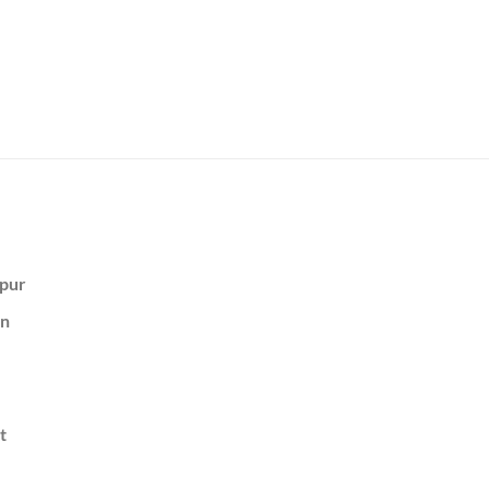
pur
on
t