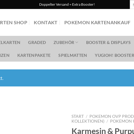
Su
Doppelter Versand = Extra Booster!
na
RTEN SHOP
KONTAKT
POKEMON KARTENANKAUF
ELKARTEN
GRADED
ZUBEHÖR
BOOSTER & DISPLAYS
ZEN
KARTENPAKETE
SPIELMATTEN
YUGIOH! BOOSTER
t.
START
/
POKEMON OVP PRODUK
KOLLEKTIONEN)
/
POKEMON K
Karmesin & Purpu