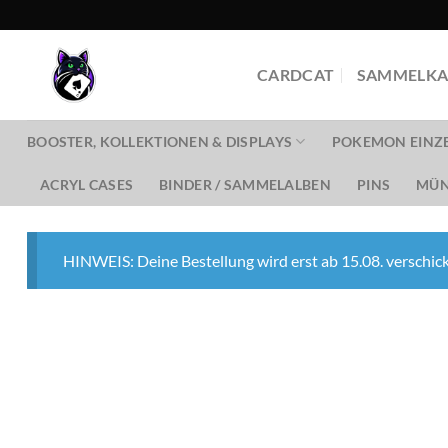
Zum
Inhalt
springen
CARDCAT
SAMMELKA
BOOSTER, KOLLEKTIONEN & DISPLAYS
POKEMON EINZ
ACRYL CASES
BINDER / SAMMELALBEN
PINS
MÜN
HINWEIS: Deine Bestellung wird erst ab 15.08. verschick