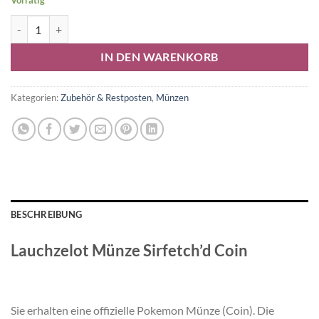
Vorrätig
Lauchzelot Münze Menge
Alternative:
IN DEN WARENKORB
Kategorien:
Zubehör & Restposten
,
Münzen
BESCHREIBUNG
Lauchzelot Münze Sirfetch’d Coin
Sie erhalten eine offizielle Pokemon Münze (Coin). Die