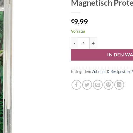
Magnetisch Prote
9,99
€
Vorrätig
Pokémon Booster Acryl Case Mag
Alternative:
IN DEN W
Kategorien:
Zubehör & Restposten
,