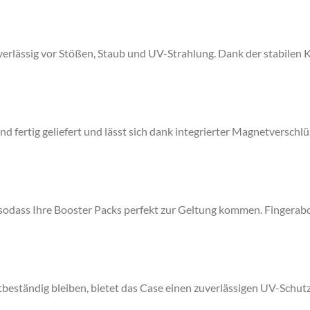
erlässig vor
Stößen, Staub und UV-Strahlung
. Dank der stabilen 
und fertig geliefert
und lässt sich dank
integrierter Magnetverschlü
 sodass Ihre Booster Packs perfekt zur Geltung kommen.
Fingerab
tbeständig
bleiben, bietet das Case einen
zuverlässigen UV-Schut