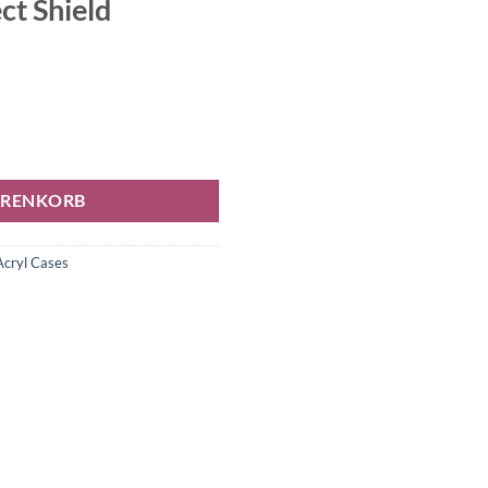
ct Shield
netisch Protect Shield Menge
ARENKORB
Acryl Cases