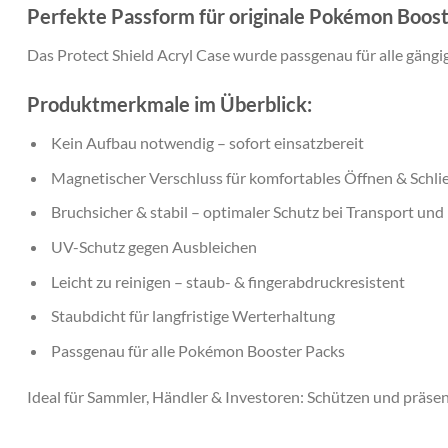
Perfekte Passform für originale Pokémon Boos
Das Protect Shield Acryl Case wurde
passgenau für alle gän
Produktmerkmale im Überblick:
Kein Aufbau notwendig
– sofort einsatzbereit
Magnetischer Verschluss
für komfortables Öffnen & Schli
Bruchsicher & stabil
– optimaler Schutz bei Transport und
UV-Schutz
gegen Ausbleichen
Leicht zu reinigen
– staub- & fingerabdruckresistent
Staubdicht
für langfristige Werterhaltung
Passgenau
für alle Pokémon Booster Packs
Ideal für Sammler, Händler & Investoren:
Schützen und präsent