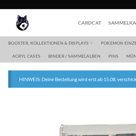
Zum
Inhalt
springen
CARDCAT
SAMMELKA
BOOSTER, KOLLEKTIONEN & DISPLAYS
POKEMON EINZ
ACRYL CASES
BINDER / SAMMELALBEN
PINS
MÜN
HINWEIS: Deine Bestellung wird erst ab 15.08. verschick