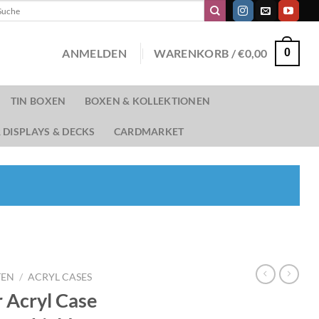
chen
ch:
ANMELDEN
WARENKORB /
€
0,00
0
TIN BOXEN
BOXEN & KOLLEKTIONEN
 DISPLAYS & DECKS
CARDMARKET
TEN
/
ACRYL CASES
 Acryl Case