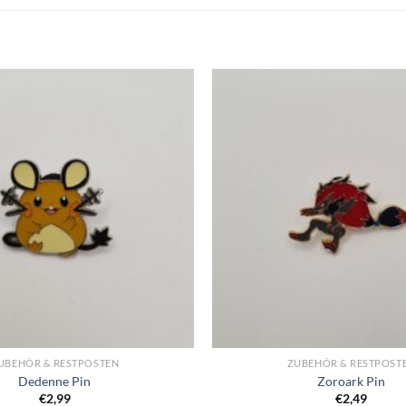
UBEHÖR & RESTPOSTEN
ZUBEHÖR & RESTPOST
Dedenne Pin
Zoroark Pin
€
2,99
€
2,49