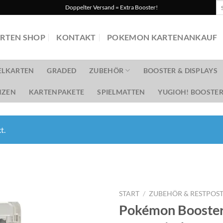
Su
Doppelter Versand = Extra Booster!
na
RTEN SHOP
KONTAKT
POKEMON KARTENANKAUF
ELKARTEN
GRADED
ZUBEHÖR
BOOSTER & DISPLAYS
ZEN
KARTENPAKETE
SPIELMATTEN
YUGIOH! BOOSTER
t.
START
/
ZUBEHÖR & RESTPOS
Pokémon Booster