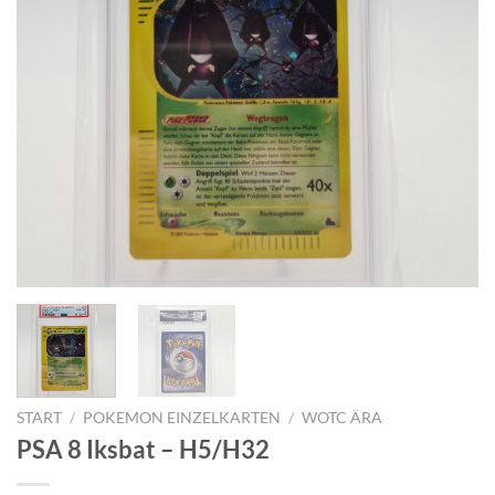
START
/
POKEMON EINZELKARTEN
/
WOTC ÄRA
PSA 8 Iksbat – H5/H32