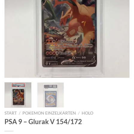
START
/
POKEMON EINZELKARTEN
/
HOLO
PSA 9 – Glurak V 154/172