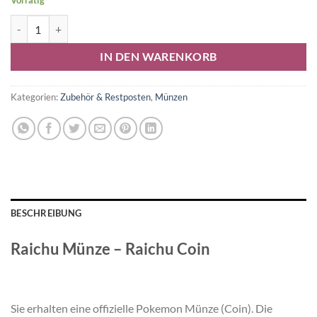
Vorrätig
Raichu Münze Menge
Alternative:
IN DEN WARENKORB
Kategorien:
Zubehör & Restposten
,
Münzen
BESCHREIBUNG
Raichu Münze – Raichu Coin
Sie erhalten eine offizielle Pokemon Münze (Coin). Die