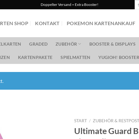
Su
Doppelter Versand = Extra Booster!
na
RTEN SHOP
KONTAKT
POKEMON KARTENANKAUF
ELKARTEN
GRADED
ZUBEHÖR
BOOSTER & DISPLAYS
ZEN
KARTENPAKETE
SPIELMATTEN
YUGIOH! BOOSTER
t.
START
/
ZUBEHÖR & RESTPOS
Ultimate Guard B