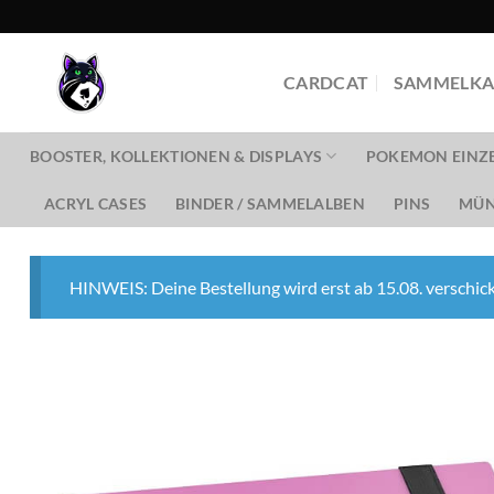
Zum
Inhalt
springen
CARDCAT
SAMMELKA
BOOSTER, KOLLEKTIONEN & DISPLAYS
POKEMON EINZ
ACRYL CASES
BINDER / SAMMELALBEN
PINS
MÜN
HINWEIS: Deine Bestellung wird erst ab 15.08. verschick