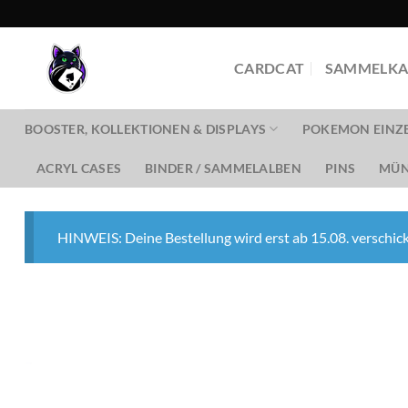
Zum
Inhalt
springen
CARDCAT
SAMMELKA
BOOSTER, KOLLEKTIONEN & DISPLAYS
POKEMON EINZ
ACRYL CASES
BINDER / SAMMELALBEN
PINS
MÜN
HINWEIS: Deine Bestellung wird erst ab 15.08. verschick