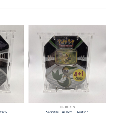
TIN BOXEN
utsch
Serpifeu Tin Box – Deutsch