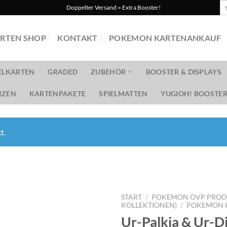
Su
Doppelter Versand = Extra Booster!
na
RTEN SHOP
KONTAKT
POKEMON KARTENANKAUF
ELKARTEN
GRADED
ZUBEHÖR
BOOSTER & DISPLAYS
ZEN
KARTENPAKETE
SPIELMATTEN
YUGIOH! BOOSTER
t.
START
/
POKEMON OVP PRODUK
KOLLEKTIONEN)
/
POKEMON K
Ur-Palkia & Ur-D