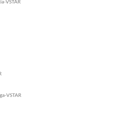
kia-VSTAR
R
alga-VSTAR