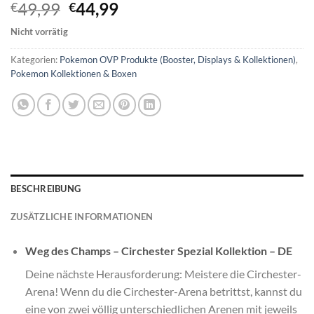
Ursprünglicher
Aktueller
49,99
44,99
€
€
Preis
Preis
Nicht vorrätig
war:
ist:
€49,99
€44,99.
Kategorien:
Pokemon OVP Produkte (Booster, Displays & Kollektionen)
,
Pokemon Kollektionen & Boxen
BESCHREIBUNG
ZUSÄTZLICHE INFORMATIONEN
Weg des Champs – Circhester Spezial Kollektion – DE
Deine nächste Herausforderung: Meistere die Circhester-
Arena! Wenn du die Circhester-Arena betrittst, kannst du
eine von zwei völlig unterschiedlichen Arenen mit jeweils