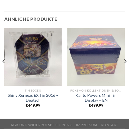
ÄHNLICHE PRODUKTE
TIN BOXEN
POKEMON KOLLEKTIONEN & BOXEN
Shiny Xerneas EX Tin 2016 –
Kanto Powers Mini Tin
Deutsch
Display – EN
€
449,99
€
499,99
AGB UND WIDERRUFSBELEHRUNG
IMPRESSUM
KONTAKT