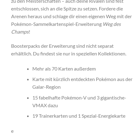
zu den Meisterschaften – auch deine Rivalen sind fest
entschlossen, sich an die Spitze zu setzen. Fordere die
Arenen heraus und schlage dir einen eigenen Weg mit der
Pokémon-Sammelkartenspiel-Erweiterung
Weg des
Champs
!
Boosterpacks der Erweiterung sind nicht separat
erhältlich. Du findest sie nur in speziellen Kollektionen.
Mehr als 70 Karten außerdem
Karte mit kürzlich entdeckten Pokémon aus der
Galar-Region
15 fabelhafte Pokémon-V und 3 gigantische-
VMAX dazu
19 Trainerkarten und 1 Spezial-Energiekarte
e