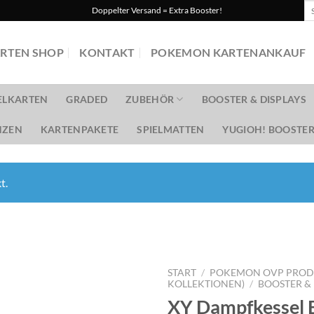
Su
Doppelter Versand = Extra Booster!
na
RTEN SHOP
KONTAKT
POKEMON KARTENANKAUF
ELKARTEN
GRADED
ZUBEHÖR
BOOSTER & DISPLAYS
ZEN
KARTENPAKETE
SPIELMATTEN
YUGIOH! BOOSTER
t.
START
/
POKEMON OVP PRODUK
KOLLEKTIONEN)
/
BOOSTER & 
XY Dampfkessel 