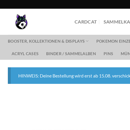
Zum
Inhalt
springen
CARDCAT
SAMMELKA
BOOSTER, KOLLEKTIONEN & DISPLAYS
POKEMON EINZ
ACRYL CASES
BINDER / SAMMELALBEN
PINS
MÜN
HINWEIS: Deine Bestellung wird erst ab 15.08. verschick