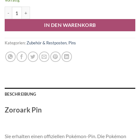
Vorrätig
Zoroark Pin Menge
Alternative:
IN DEN WARENKORB
Kategorien:
Zubehör & Restposten
,
Pins
BESCHREIBUNG
Zoroark Pin
Sie erhalten einen offiziellen Pokémon-Pin. Die Pokémon