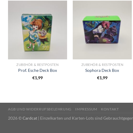
ZUBEHÖR & RESTPOSTEN
ZUBEHÖR & RESTPOSTEN
Prof. Esche Deck Box
Sophora Deck Box
€
1,99
€
1,99
AGB UND WIDERRUFSBELEHRUNG
IMPRESSUM
KONTAKT
2026 ©
Cardcat
| Einzelkarten und Karten-Lots sind Gebrauchtgege