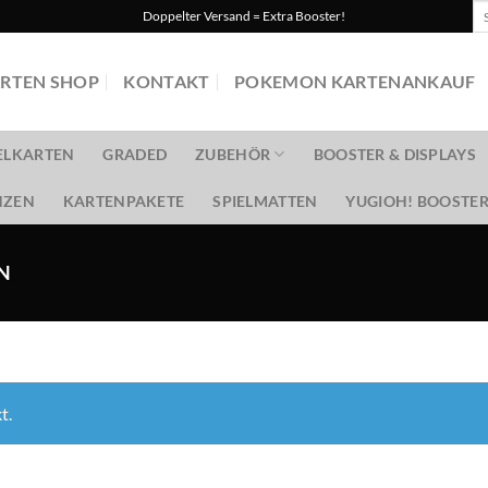
Su
Doppelter Versand = Extra Booster!
na
RTEN SHOP
KONTAKT
POKEMON KARTENANKAUF
ELKARTEN
GRADED
ZUBEHÖR
BOOSTER & DISPLAYS
ZEN
KARTENPAKETE
SPIELMATTEN
YUGIOH! BOOSTER
N
t.