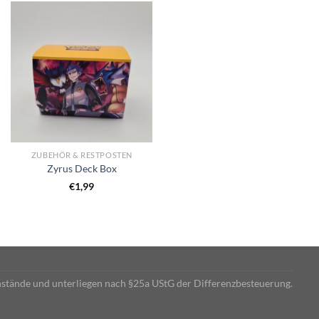
ZUBEHÖR & RESTPOSTEN
Zyrus Deck Box
€
1,99
nstände und unterliegen nach §25a UStG der Differenzbesteuerung.