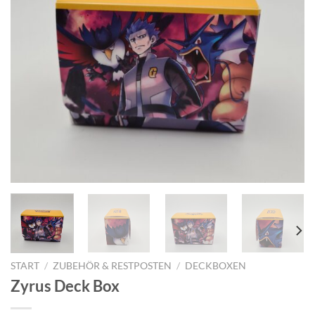
START
/
ZUBEHÖR & RESTPOSTEN
/
DECKBOXEN
Zyrus Deck Box