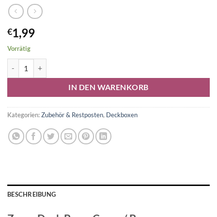
1,99
€
Vorrätig
Zyrus Deck Box Menge
Alternative:
IN DEN WARENKORB
Kategorien:
Zubehör & Restposten
,
Deckboxen
BESCHREIBUNG