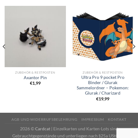
ZUBEHÖR & RESTPOSTEN
ZUBEHÖR & RESTPOSTEN
Ultra Pro 9 pocket Pro
Axantor Pin
Binder / Glurak
€
1,99
Sammelordner – Pokemon:
Glurak / Charizard
€
19,99
AGB UND WIDERRUFSBELEHRUNG
IMPRESSUM
KONTAKT
2026 ©
Cardcat
| Einzelkarten und Karten-Lots sind
Gebrauchtgegenstände und unterliegen nach §25a UStG der