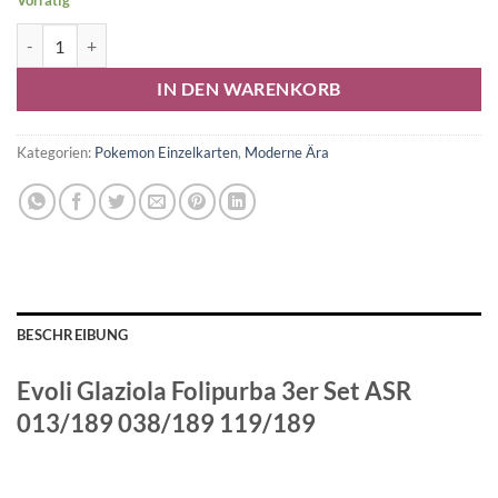
Vorrätig
Evoli Glaziola Folipurba 3er Set Menge
Alternative:
IN DEN WARENKORB
Kategorien:
Pokemon Einzelkarten
,
Moderne Ära
BESCHREIBUNG
Evoli Glaziola Folipurba 3er Set ASR
013/189 038/189 119/189