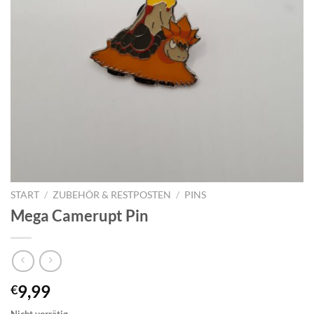
START
/
ZUBEHÖR & RESTPOSTEN
/
PINS
Mega Camerupt Pin
9,99
€