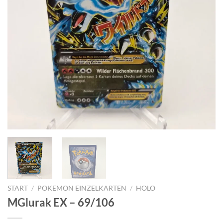
START
/
POKEMON EINZELKARTEN
/
HOLO
MGlurak EX – 69/106