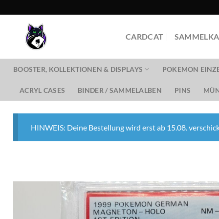
Zum
Inhalt
springen
CARDCAT
SAMMELKA
BOOSTER, KOLLEKTIONEN & DISPLAYS
POKEMON EINZ
ACRYL CASES
BINDER / SAMMELALBEN
PINS
MÜN
HINWEIS: Deine Bestellung wird erst ab 15.08. verschick