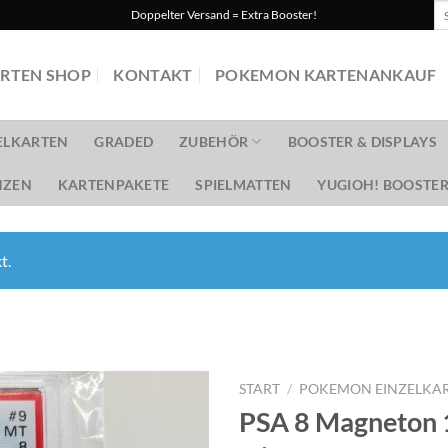
Su
Doppelter Versand = Extra Booster!
na
RTEN SHOP
KONTAKT
POKEMON KARTENANKAUF
ELKARTEN
GRADED
ZUBEHÖR
BOOSTER & DISPLAYS
ZEN
KARTENPAKETE
SPIELMATTEN
YUGIOH! BOOSTER
t.
START
/
POKEMON EINZELKA
PSA 8 Magneton 1