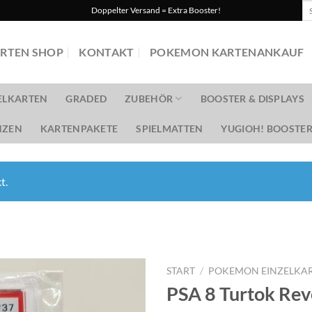
Su
Doppelter Versand = Extra Booster!
na
RTEN SHOP
KONTAKT
POKEMON KARTENANKAUF
ELKARTEN
GRADED
ZUBEHÖR
BOOSTER & DISPLAYS
ZEN
KARTENPAKETE
SPIELMATTEN
YUGIOH! BOOSTER
t.
START
/
POKEMON EINZELKA
PSA 8 Turtok Rev