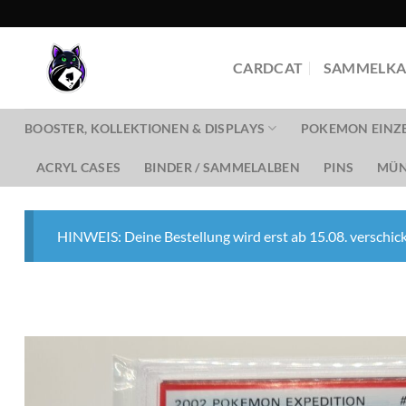
Zum
Inhalt
springen
CARDCAT
SAMMELKA
BOOSTER, KOLLEKTIONEN & DISPLAYS
POKEMON EINZ
ACRYL CASES
BINDER / SAMMELALBEN
PINS
MÜN
HINWEIS: Deine Bestellung wird erst ab 15.08. verschick