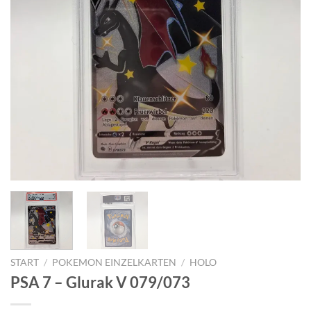
START
/
POKEMON EINZELKARTEN
/
HOLO
PSA 7 – Glurak V 079/073