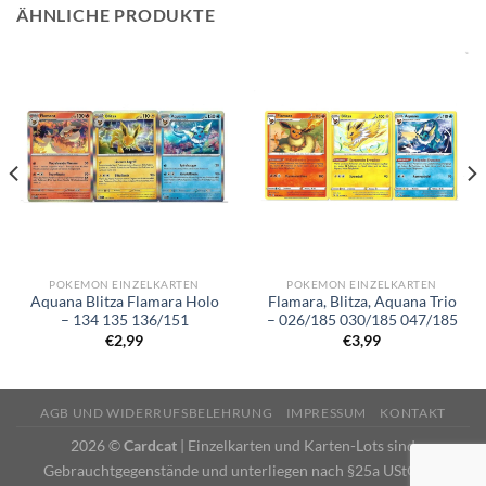
ÄHNLICHE PRODUKTE
POKEMON EINZELKARTEN
POKEMON EINZELKARTEN
Aquana Blitza Flamara Holo
Flamara, Blitza, Aquana Trio
– 134 135 136/151
– 026/185 030/185 047/185
€
2,99
€
3,99
AGB UND WIDERRUFSBELEHRUNG
IMPRESSUM
KONTAKT
2026 ©
Cardcat
| Einzelkarten und Karten-Lots sind
Gebrauchtgegenstände und unterliegen nach §25a UStG der